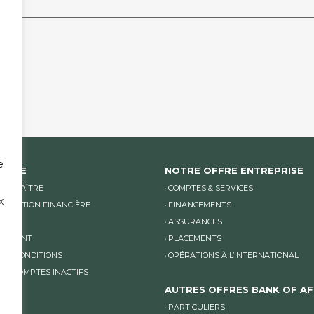
 EMPTY.
e
ANQUE
NOTRE OFFRE ENTREPRISE
CONNAÎTRE
COMPTES & SERVICES
x
NICATION FINANCIÈRE
FINANCEMENTS
LITÉS
ASSURANCES
TEMENT
PLACEMENTS
 ET CONDITIONS
OPÉRATIONS À L’INTERNATIONAL
DES COMPTES INACTIFS
AUTRES OFFRES BANK OF AF
PARTICULIERS