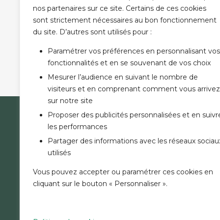
nos partenaires sur ce site. Certains de ces cookies
sont strictement nécessaires au bon fonctionnement
PLEASE LEAVE THIS FIELD
(*) champ obligatoire
du site. D’autres sont utilisés pour :
Paramétrer vos préférences en personnalisant vos
fonctionnalités et en se souvenant de vos choix
Mesurer l’audience en suivant le nombre de
visiteurs et en comprenant comment vous arrivez
sur notre site
Proposer des publicités personnalisées et en suivr
LA B
les performances
NOUS 
Partager des informations avec les réseaux sociau
COMMU
utilisés
ACTUA
RECRU
Vous pouvez accepter ou paramétrer ces cookies en
TARIFS
cliquant sur le bouton « Personnaliser ».
LISTE 