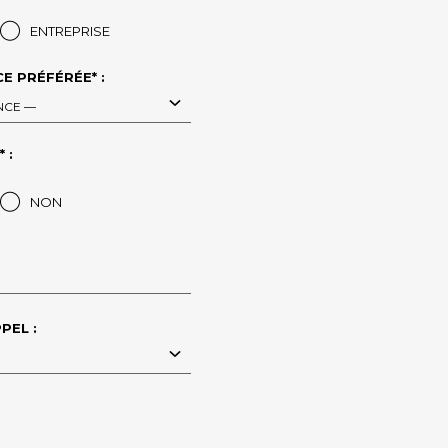
ENTREPRISE
E PRÉFÉRÉE* :
NCE —
 :
NON
PEL :