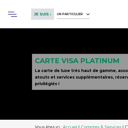
Skip
to
Menu
JE SUIS :
UN PARTICULIER
main
content
CARTE VISA PLATINUM
La carte de luxe très haut de gamme, ass
atouts et services supplémentaires, réser
privilégiés !
Vous êtes ici :
Accueil
|
Comptes & Services
|
C