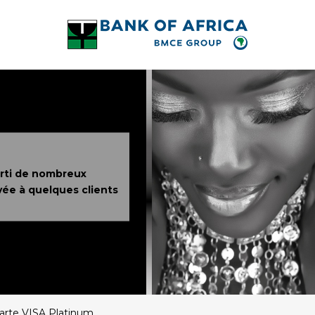
orti de nombreux
vée à quelques clients
arte VISA Platinum