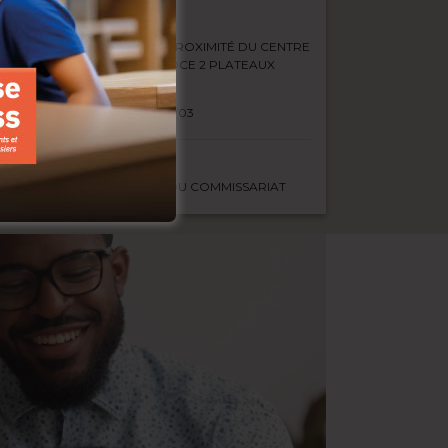
II PLATEAUX
BD DES MATYRS À PROXIMITÉ DU CENTRE
COMMERCIAL SOCOCE 2 PLATEAUX
ABIDJAN
TÉL
: 27 20 30 68 02/03
ADJAME
ADJAMÉ SUD, RUE DU COMMISSARIAT
ABIDJAN
TÉL
: 27 20 20 35 09/10
VALLON
2 PLATEAUX, ANCIEN CENTRE
COMMERCIAL DU VALLON
ABIDJAN
TÉL
: 27 20 20 35 60/61
RUE DES JARDINS