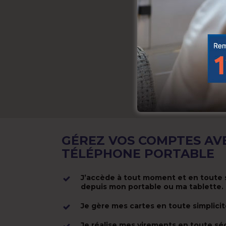
GÉREZ VOS COMPTES AV
TÉLÉPHONE PORTABLE
J’accède à tout moment et en toute 
depuis mon portable ou ma tablette.
Je gère mes cartes en toute simplici
Je réalise mes virements en toute sé