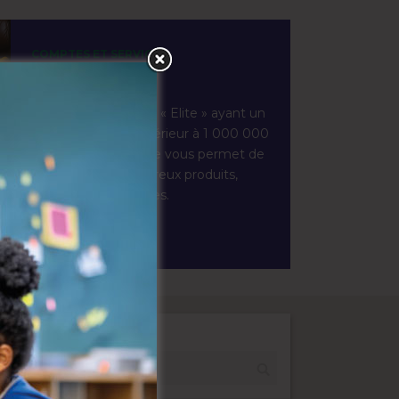
COMPTES ET SERVICES
PACK ELITE
Destinée aux clients « Elite » ayant un
salaire mensuel supérieur à 1 000 000
F CFA, cette formule vous permet de
bénéficier de nombreux produits,
services et avantages.
JE DÉCOUVRE
VILLE :