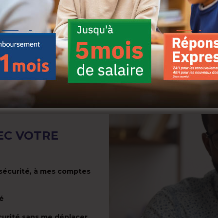
EC VOTRE
sécurité, à mes comptes
té
curité sans me déplacer.