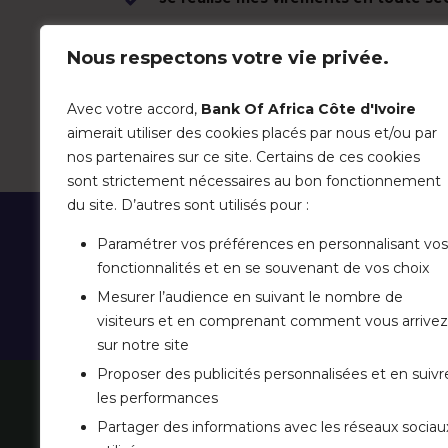
Je suis informé des mouvements sur
en temps réel.
Nous respectons votre vie privée.
Avec votre accord,
Bank Of Africa Côte d'Ivoire
DÉCOUVRIR MYBOA
aimerait utiliser des cookies placés par nous et/ou par
nos partenaires sur ce site. Certains de ces cookies
sont strictement nécessaires au bon fonctionnement
du site. D’autres sont utilisés pour :
PAS ENCORE CLIENT ?
Paramétrer vos préférences en personnalisant vos
fonctionnalités et en se souvenant de vos choix
Faites le premier pas et venez découvrir
Mesurer l’audience en suivant le nombre de
excellence
visiteurs et en comprenant comment vous arrivez
sur notre site
Proposer des publicités personnalisées et en suivr
les performances
LA B
Partager des informations avec les réseaux sociau
NOUS 