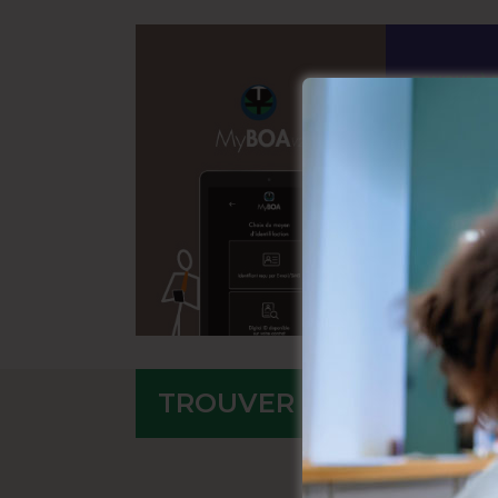
BANQUE À 
MyBOA
Toute votr
ou votre ta
gérez vos 
sérénité, s
J’EN PROFIT
TROUVER MON AGENCE