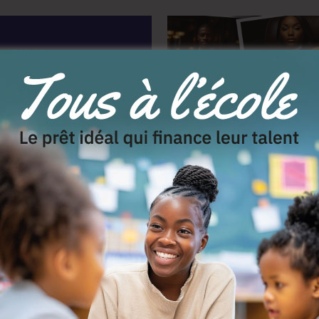
DISTANCE
e banque sur votre mobile
blette. Avec l’appli MyBOA
comptes avec confort et
ans vous déplacer !
E