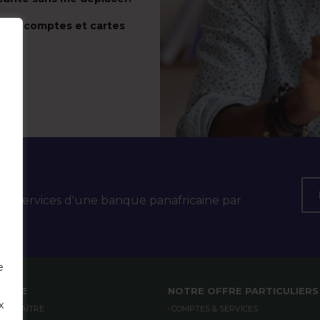
 mes comptes et cartes
 les services d'une banque panafricaine par
e
ANQUE
NOTRE OFFRE PARTICULIERS
x
CONNAÎTRE
COMPTES & SERVICES