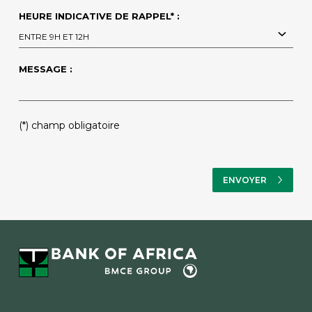
HEURE INDICATIVE DE RAPPEL* :
ENTRE 9H ET 12H
MESSAGE :
PLEASE LEAVE THIS FIELD EMPTY.
(*) champ obligatoire