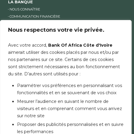
LA BANQUE
NOUS CONNAÎTRE
COMMUNICATION FINANCIÈRE
ACTUALITÉS
Nous respectons votre vie privée.
RECRUTEMENT
TARIFS ET CONDITIONS
Avec votre accord,
Bank Of Africa Côte d'Ivoire
LISTE DES COMPTES INACTIFS
aimerait utiliser des cookies placés par nous et/ou par
nos partenaires sur ce site. Certains de ces cookies
NOTRE OFFRE ENTREPRISE
sont strictement nécessaires au bon fonctionnement
COMPTES & SERVICES
du site. D’autres sont utilisés pour :
FINANCEMENTS
ASSURANCES
Paramétrer vos préférences en personnalisant vos
PLACEMENTS
fonctionnalités et en se souvenant de vos choix
OPÉRATIONS À L’INTERNATIONAL
Mesurer l’audience en suivant le nombre de
visiteurs et en comprenant comment vous arrivez
AUTRES OFFRES BANK OF AFRICA
sur notre site
PARTICULIERS
Proposer des publicités personnalisées et en suivre
PME
les performances