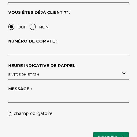
VOUS ÊTES DÉJÀ CLIENT ?* :
OUI
NON
NUMÉRO DE COMPTE :
HEURE INDICATIVE DE RAPPEL :
ENTRE 9H ET 12H
MESSAGE :
PLEASE LEAVE THIS FIELD EMPTY.
(*) champ obligatoire