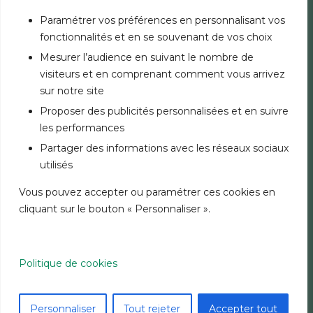
FINANCEMENTS
ASSURANCES
Paramétrer vos préférences en personnalisant vos
PLACEMENTS
fonctionnalités et en se souvenant de vos choix
OPÉRATIONS À L’INTERNATIONAL
Mesurer l’audience en suivant le nombre de
visiteurs et en comprenant comment vous arrivez
AUTRES OFFRES BANK OF AFRICA
sur notre site
PARTICULIERS
Proposer des publicités personnalisées et en suivre
PME
les performances
Partager des informations avec les réseaux sociaux
AUTRES SITES BANK OF AFRICA
utilisés
AUTRES SITES GROUPE ET SITES PAYS
Vous pouvez accepter ou paramétrer ces cookies en
cliquant sur le bouton « Personnaliser ».
MENTIONS LÉGALES
SÉCURITÉ
CHARTE COOKIES
DONNÉES PERSONNELLES
Politique de cookies
© 2026 GROUPE BANK OF AFRICA
- TOUS DROITS RÉSERVÉS.
Personnaliser
Tout rejeter
Accepter tout