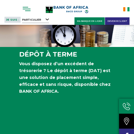
Skip
to
main
JE SUIS :
PARTICULIER
MA BANQUE EN LIGNE
DEVENIR CLIENT
content
DÉPÔT À TERME
Vous disposez d’un excédent de
trésorerie ? Le dépôt à terme (DAT) est
une solution de placement simple,
efficace et sans risque, disponible chez
BANK OF AFRICA.