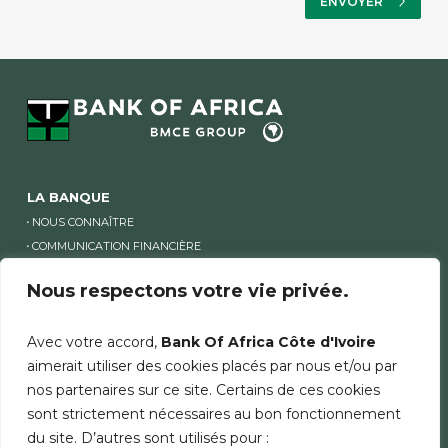
LA BANQUE
NOUS CONNAÎTRE
COMMUNICATION FINANCIÈRE
ACTUALITÉS
Nous respectons votre vie privée.
RECRUTEMENT
TARIFS ET CONDITIONS
Avec votre accord,
Bank Of Africa Côte d'Ivoire
LISTE DES COMPTES INACTIFS
aimerait utiliser des cookies placés par nous et/ou par
nos partenaires sur ce site. Certains de ces cookies
NOTRE OFFRE ENTREPRISE
sont strictement nécessaires au bon fonctionnement
COMPTES & SERVICES
du site. D’autres sont utilisés pour :