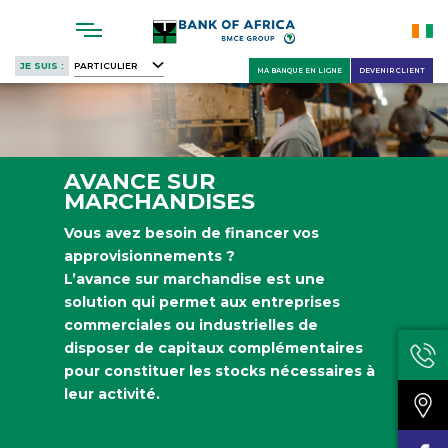
Skip
to
main
JE SUIS :
PARTICULIER
MA BANQUE EN LIGNE
DEVENIR CLIENT
content
AVANCE SUR
MARCHANDISES
Vous avez besoin de financer vos
approvisionnements ?
L’avance sur marchandise est une
solution qui permet aux entreprises
commerciales ou industrielles de
disposer de capitaux complémentaires
pour constituer les stocks nécessaires à
leur activité.