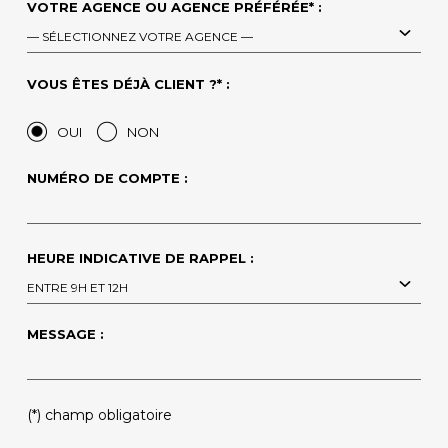
VOTRE AGENCE OU AGENCE PRÉFÉRÉE* :
— SÉLECTIONNEZ VOTRE AGENCE —
VOUS ÊTES DÉJÀ CLIENT ?* :
OUI
NON
NUMÉRO DE COMPTE :
HEURE INDICATIVE DE RAPPEL :
ENTRE 9H ET 12H
MESSAGE :
PLEASE LEAVE THIS FIELD EMPTY.
(*) champ obligatoire