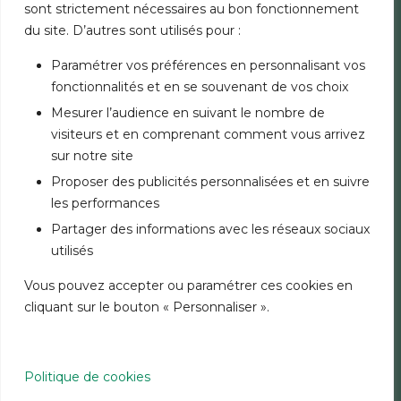
sont strictement nécessaires au bon fonctionnement
COMPTES & SERVICES
du site. D’autres sont utilisés pour :
FINANCEMENTS
ASSURANCES
Paramétrer vos préférences en personnalisant vos
PLACEMENTS
fonctionnalités et en se souvenant de vos choix
OPÉRATIONS À L’INTERNATIONAL
Mesurer l’audience en suivant le nombre de
visiteurs et en comprenant comment vous arrivez
AUTRES OFFRES BANK OF AFRICA
sur notre site
PARTICULIERS
Proposer des publicités personnalisées et en suivre
PME
les performances
Partager des informations avec les réseaux sociaux
AUTRES SITES BANK OF AFRICA
utilisés
AUTRES SITES GROUPE ET SITES PAYS
Vous pouvez accepter ou paramétrer ces cookies en
cliquant sur le bouton « Personnaliser ».
MENTIONS LÉGALES
SÉCURITÉ
CHARTE COOKIES
DONNÉES PERSONNELLES
Politique de cookies