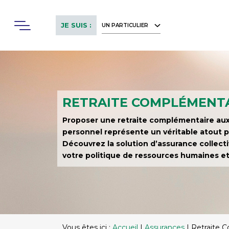
Skip
to
Menu
JE SUIS :
UN PARTICULIER
main
content
RETRAITE COMPLÉMENT
Proposer une retraite complémentaire a
personnel représente un véritable atout p
Découvrez la solution d’assurance collect
votre politique de ressources humaines et
Vous êtes ici :
Accueil
|
Assurances
|
Retraite 