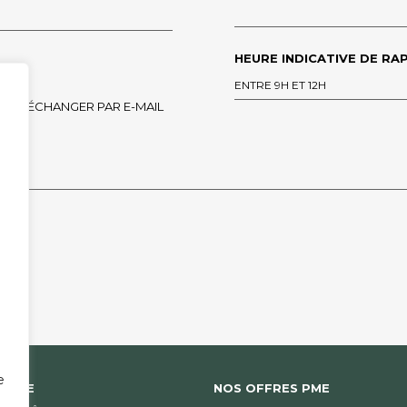
HEURE INDICATIVE DE RAP
ENTRE 9H ET 12H
ÉCHANGER PAR E-MAIL
 EMPTY.
e
ANQUE
NOS OFFRES PME