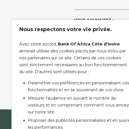
VOUS SOUHAITEZ :
Nous respectons votre vie privée.
ÊTRE APPELÉ
Avec votre accord,
Bank Of Africa Côte d'Ivoire
MESSAGE :
aimerait utiliser des cookies placés par nous et/ou par
nos partenaires sur ce site. Certains de ces cookies
sont strictement nécessaires au bon fonctionnement
PLEASE LEAVE THIS FIELD
(*) champ obligatoire
du site. D’autres sont utilisés pour :
Paramétrer vos préférences en personnalisant vos
fonctionnalités et en se souvenant de vos choix
Mesurer l’audience en suivant le nombre de
visiteurs et en comprenant comment vous arrivez
sur notre site
Proposer des publicités personnalisées et en suivr
LA B
les performances