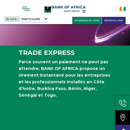
Skip
to
main
JE SUIS :
PARTICULIER
MA BANQUE EN LIGNE
DEVENIR CLIENT
content
TRADE EXPRESS
Parce souvent un paiement ne peut pas
attendre, BANK OF AFRICA propose un
virement instantané pour les entreprises
et les professionnels installés en Côte
d’Ivoire, Burkina Faso, Bénin, Niger,
Sénégal et Togo.