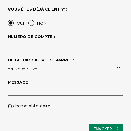
VOUS ÊTES DÉJÀ CLIENT ?* :
OUI
NON
NUMÉRO DE COMPTE :
HEURE INDICATIVE DE RAPPEL :
ENTRE 9H ET 12H
MESSAGE :
PLEASE LEAVE THIS FIELD EMPTY.
(*) champ obligatoire