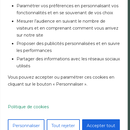
ASSURANCES
Paramétrer vos préférences en personnalisant vos
PLACEMENTS
fonctionnalités et en se souvenant de vos choix
OPÉRATIONS À L’INTERNATIONAL
Mesurer l’audience en suivant le nombre de
visiteurs et en comprenant comment vous arrivez
AUTRES OFFRES BANK OF AFRICA
sur notre site
PARTICULIERS
Proposer des publicités personnalisées et en suivre
GRANDES ENTREPRISES
les performances
Partager des informations avec les réseaux sociaux
AUTRES SITES BANK OF AFRICA
utilisés
AUTRES SITES GROUPE ET SITES PAYS
Vous pouvez accepter ou paramétrer ces cookies en
cliquant sur le bouton « Personnaliser ».
MENTIONS LÉGALES
SÉCURITÉ
CHARTE COOKIES
DONNÉES PERSONNELLES
Politique de cookies
© 2026 GROUPE BANK OF AFRICA
- TOUS DROITS RÉSERVÉS.
Personnaliser
Tout rejeter
Accepter tout