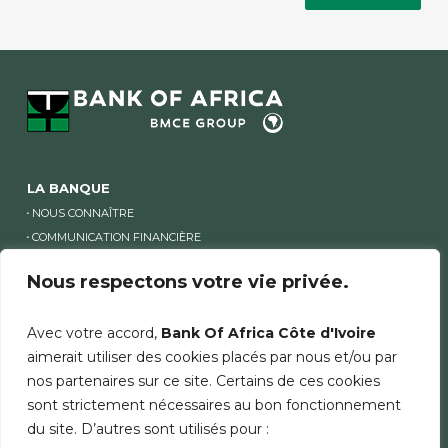
LA BANQUE
NOUS CONNAÎTRE
COMMUNICATION FINANCIÈRE
ACTUALITÉS
Nous respectons votre vie privée.
RECRUTEMENT
TARIFS ET CONDITIONS
Avec votre accord,
Bank Of Africa Côte d'Ivoire
LISTE DES COMPTES INACTIFS
aimerait utiliser des cookies placés par nous et/ou par
nos partenaires sur ce site. Certains de ces cookies
NOS OFFRES PME
sont strictement nécessaires au bon fonctionnement
COMPTES & SERVICES
du site. D’autres sont utilisés pour :
FINANCEMENTS