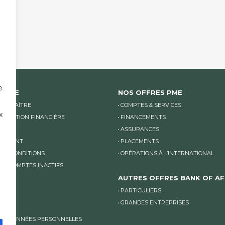
e
ANQUE
NOS OFFRES PME
CONNAÎTRE
COMPTES & SERVICES
x
NICATION FINANCIÈRE
FINANCEMENTS
LITÉS
ASSURANCES
TEMENT
PLACEMENTS
 ET CONDITIONS
OPÉRATIONS À L’INTERNATIONAL
DES COMPTES INACTIFS
AUTRES OFFRES BANK OF AF
PARTICULIERS
GRANDES ENTREPRISES
DONNÉES PERSONNELLES