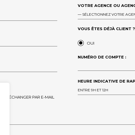
VOTRE AGENCE OU AGENC
— SÉLECTIONNEZ VOTRE AGE
VOUS ÊTES DÉJÀ CLIENT ?*
OUI
NUMÉRO DE COMPTE :
HEURE INDICATIVE DE RAP
ENTRE 9H ET 12H
ÉCHANGER PAR E-MAIL
 EMPTY.