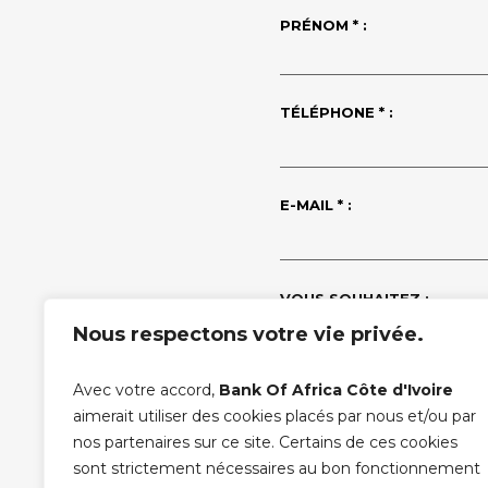
PRÉNOM * :
TÉLÉPHONE * :
E-MAIL * :
VOUS SOUHAITEZ :
Nous respectons votre vie privée.
ÊTRE APPELÉ
Avec votre accord,
Bank Of Africa Côte d'Ivoire
MESSAGE :
aimerait utiliser des cookies placés par nous et/ou par
nos partenaires sur ce site. Certains de ces cookies
sont strictement nécessaires au bon fonctionnement
PLEASE LEAVE THIS FIELD