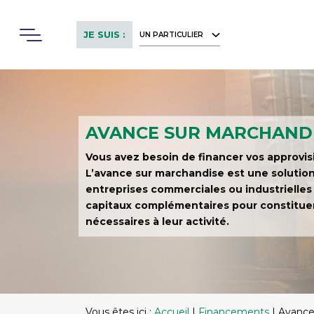
Skip
to
Menu
JE SUIS :
UN PARTICULIER
main
content
AVANCE SUR MARCHAND
Vous avez besoin de financer vos approvi
L’avance sur marchandise est une solutio
entreprises commerciales ou industrielles
capitaux complémentaires pour constituer
nécessaires à leur activité.
Vous êtes ici :
Accueil
|
Financements
|
Avance