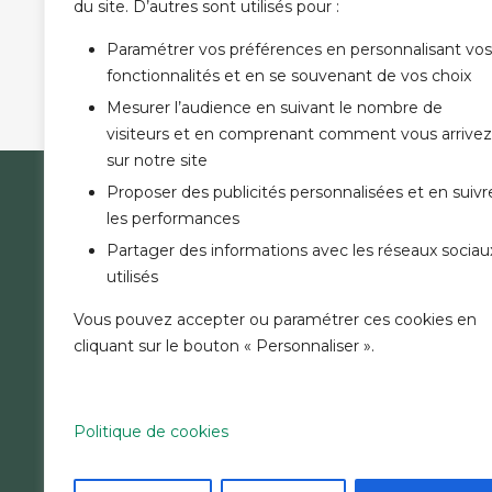
(*) champ obligatoire
du site. D’autres sont utilisés pour :
Paramétrer vos préférences en personnalisant vos
fonctionnalités et en se souvenant de vos choix
Mesurer l’audience en suivant le nombre de
visiteurs et en comprenant comment vous arrivez
sur notre site
Proposer des publicités personnalisées et en suivr
LA B
les performances
NOUS 
Partager des informations avec les réseaux sociau
COMMU
utilisés
ACTUA
RECRU
Vous pouvez accepter ou paramétrer ces cookies en
TARIFS
cliquant sur le bouton « Personnaliser ».
LISTE 
Politique de cookies
MENTIONS LÉGALES
SÉCURITÉ
CHARTE COOKIES