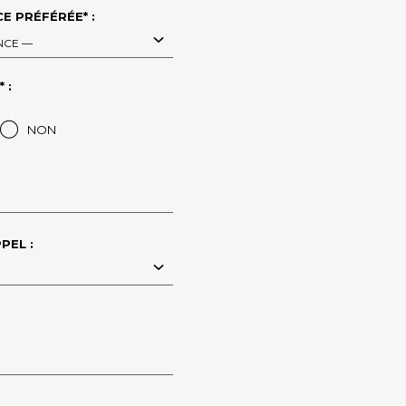
E PRÉFÉRÉE* :
NCE —
 :
NON
PEL :