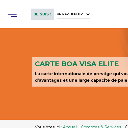
Skip
to
Menu
JE SUIS :
UN PARTICULIER
main
content
CARTE BOA VISA ELITE
La carte internationale de prestige qui v
d’avantages et une large capacité de pai
Vous êtes ici :
Accueil
|
Comptes & Services
|
C