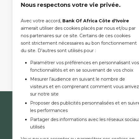
Nous respectons votre vie privée.
ÊTRE APPELÉ
Avec votre accord,
Bank Of Africa Côte d'Ivoire
MESSAGE :
aimerait utiliser des cookies placés par nous et/ou par
nos partenaires sur ce site. Certains de ces cookies
sont strictement nécessaires au bon fonctionnement
PLEASE LEAVE THIS FIELD
(*) champ obligatoire
du site. D’autres sont utilisés pour :
Paramétrer vos préférences en personnalisant vos
fonctionnalités et en se souvenant de vos choix
Mesurer l’audience en suivant le nombre de
visiteurs et en comprenant comment vous arrivez
sur notre site
Proposer des publicités personnalisées et en suivr
LA B
les performances
NOUS 
Partager des informations avec les réseaux sociau
COMMU
utilisés
ACTUA
RECRU