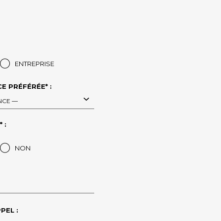
ENTREPRISE
E PRÉFÉRÉE* :
NCE —
 :
NON
PEL :