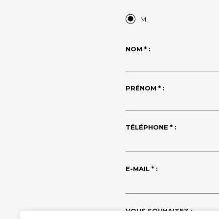
M.
NOM * :
PRÉNOM * :
TÉLÉPHONE * :
E-MAIL * :
VOUS SOUHAITEZ :