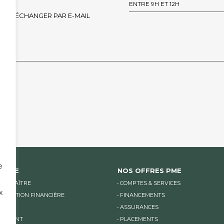
ENTRE 9H ET 12H
ÉCHANGER PAR E-MAIL
 EMPTY.
e
ANQUE
NOS OFFRES PME
CONNAÎTRE
COMPTES & SERVICES
x
NICATION FINANCIÈRE
FINANCEMENTS
LITÉS
ASSURANCES
TEMENT
PLACEMENTS